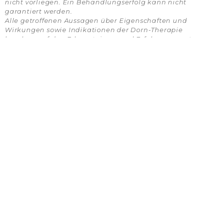
nicht vorliegen. Ein Behandlungserfolg kann nicht
garantiert werden.
Alle getroffenen Aussagen über Eigenschaften und
Wirkungen sowie Indikationen der Dorn-Therapie
beruhen auf den Erkenntnissen und Erfahrungswerten
der Therapierichtung selbst und werden von der
evidenzbasierten Medizin nicht geteilt.
Naturheilpraxis Andrea Schulte
Heilpraktikerin