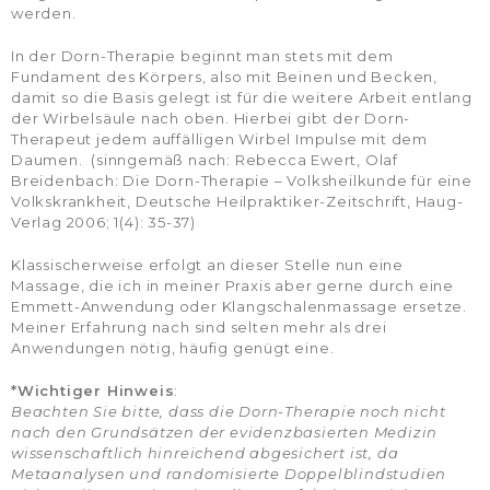
werden.
In der Dorn-Therapie beginnt man stets mit dem
Fundament des Körpers, also mit Beinen und Becken,
damit so die Basis gelegt ist für die weitere Arbeit entlang
der Wirbelsäule nach oben. Hierbei gibt der Dorn-
Therapeut jedem auffälligen Wirbel Impulse mit dem
Daumen. (sinngemäß nach: Rebecca Ewert, Olaf
Breidenbach: Die Dorn-Therapie – Volksheilkunde für eine
Volkskrankheit, Deutsche Heilpraktiker-Zeitschrift, Haug-
Verlag 2006; 1(4): 35-37)
Klassischerweise erfolgt an dieser Stelle nun eine
Massage, die ich in meiner Praxis aber gerne durch eine
Emmett-Anwendung oder Klangschalenmassage ersetze.
Meiner Erfahrung nach sind selten mehr als drei
Anwendungen nötig, häufig genügt eine.
*Wichtiger Hinweis
:
Beachten Sie bitte, dass die Dorn-Therapie noch nicht
nach den Grundsätzen der evidenzbasierten Medizin
wissenschaftlich hinreichend abgesichert ist, da
Metaanalysen und randomisierte Doppelblindstudien