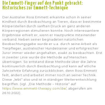
Die Emmett-Finger auf den Punkt gebracht:
Historisches zur Emmett-Technique
Der Australier Ross Emmett erkannte schon in seiner
Kindheit durch Beobachtung an Tieren, dass er bestimmte
Körperstellen durch sanften Druck an ganz anderen
Körperregionen stimulieren konnte. Noch interessantere
Ergebnisse erhielt er, wenn er Hautpunkte miteinander
verband. Neben seiner begnadeten natürlichen
Beobachtungsgabe wurde er u.a. durch seine Arbeit als
Tierpfleger, australischer Hundetrainer und erfolgreicher
Juror immer wieder angehalten, exakt zu beobachten. Erst
in zweiter Linie wurde die Methode auf Menschen
übertragen. So entstand diese Methode über die Jahre
kontinuierlich durch Beobachtung und kann auf etliche
Jahrzehnte Erfahrung zurückblicken, denn Ross Emmett
feilt, ändert und arbeitet immer noch an seiner Technik.
Diese „lebt“ also und ist in ständiger Weiterentwicklung
begriffen. (vgl. „Die Methode – Historie“ auf
https://www.emmett-therapy.com/de/
, abgerufen am
26.10.2022).