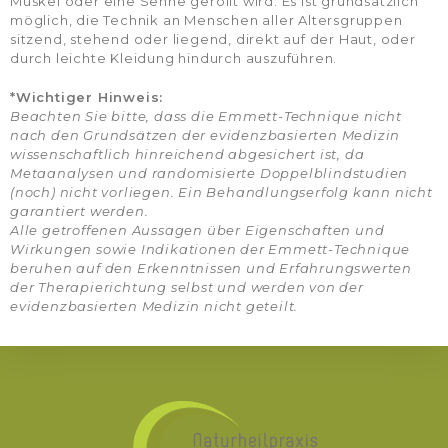
Muskel oder eine Sehne gerollt wird. Es ist grundsätzlich
möglich, die Technik an Menschen aller Altersgruppen
sitzend, stehend oder liegend, direkt auf der Haut, oder
durch leichte Kleidung hindurch auszuführen.
*Wichtiger Hinweis:
Beachten Sie bitte, dass die Emmett-Technique nicht
nach den Grundsätzen der evidenzbasierten Medizin
wissenschaftlich hinreichend abgesichert ist, da
Metaanalysen und randomisierte Doppelblindstudien
(noch) nicht vorliegen. Ein Behandlungserfolg kann nicht
garantiert werden.
Alle getroffenen Aussagen über Eigenschaften und
Wirkungen sowie Indikationen der Emmett-Technique
beruhen auf den Erkenntnissen und Erfahrungswerten
der Therapierichtung selbst und werden von der
evidenzbasierten Medizin nicht geteilt.