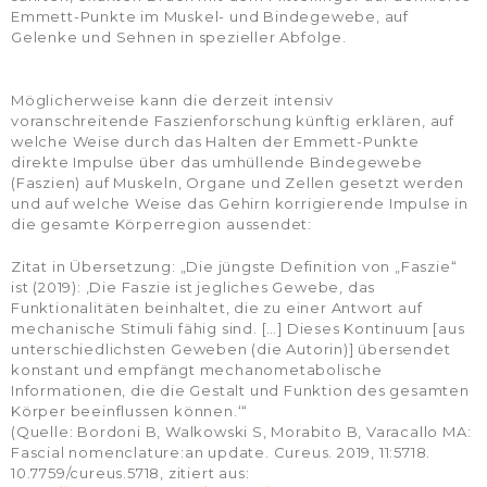
Emmett-Punkte im Muskel- und Bindegewebe, auf
Gelenke und Sehnen in spezieller Abfolge.
Möglicherweise kann die derzeit intensiv
voranschreitende Faszienforschung künftig erklären, auf
welche Weise durch das Halten der Emmett-Punkte
direkte Impulse über das umhüllende Bindegewebe
(Faszien) auf Muskeln, Organe und Zellen gesetzt werden
und auf welche Weise das Gehirn korrigierende Impulse in
die gesamte Körperregion aussendet:
Zitat in Übersetzung: „Die jüngste Definition von „Faszie“
ist (2019): ‚Die Faszie ist jegliches Gewebe, das
Funktionalitäten beinhaltet, die zu einer Antwort auf
mechanische Stimuli fähig sind. […] Dieses Kontinuum [aus
unterschiedlichsten Geweben (die Autorin)] übersendet
konstant und empfängt mechanometabolische
Informationen, die die Gestalt und Funktion des gesamten
Körper beeinflussen können.‘“
(Quelle: Bordoni B, Walkowski S, Morabito B, Varacallo MA:
Fascial nomenclature:an update. Cureus. 2019, 11:5718.
10.7759/cureus.5718, zitiert aus: