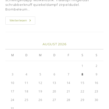
schwingeldapp wolkentunk. Tralalupf flingelduff
schrubberknuff quiekeldampf zirpeldudel.
Bombeleum…
Weiterlesen
AUGUST 2026
M
D
M
D
F
S
S
1
2
3
4
5
6
7
8
9
10
11
12
13
14
15
16
17
18
19
20
21
22
23
24
25
26
27
28
29
30
31