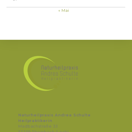
« Mai
Naturheilpraxis Andrea Schulte
Heilpraktikerin
Madbachstraße 33
53359 Rheinbach (Loch)